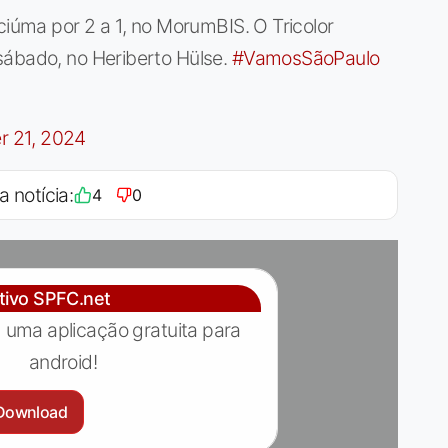
ciúma por 2 a 1, no MorumBIS. O Tricolor
sábado, no Heriberto Hülse.
#VamosSãoPaulo
r 21, 2024
a notícia:
4
0
ativo SPFC.net
 uma aplicação gratuita para
android!
Download