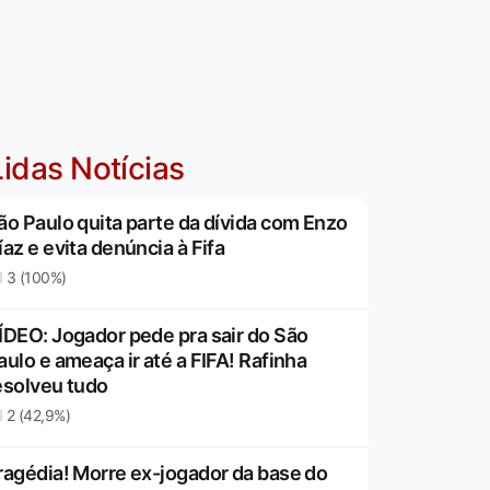
idas Notícias
ão Paulo quita parte da dívida com Enzo
íaz e evita denúncia à Fifa
3 (100%)
ÍDEO: Jogador pede pra sair do São
aulo e ameaça ir até a FIFA! Rafinha
esolveu tudo
2 (42,9%)
ragédia! Morre ex-jogador da base do