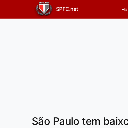
SPFC.net
Ho
São Paulo tem baix