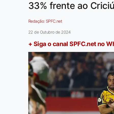
33% frente ao Crici
Redação:
SPFC.net
22 de Outubro de 2024
+ Siga o canal SPFC.net no 