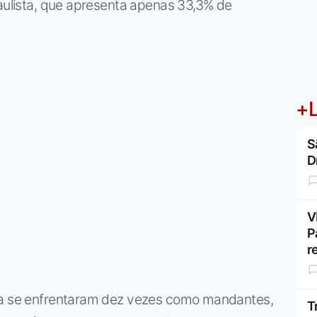
Paulista, que apresenta apenas 33,3% de
+L
S
D
V
P
r
úma se enfrentaram dez vezes como mandantes,
T