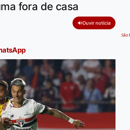
úma fora de casa
🔊
Ouvir notícia
São 
WhatsApp