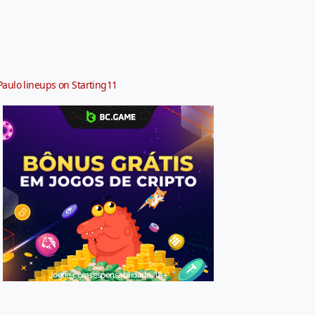
Paulo lineups on Starting11
Jogue com responsabilidade. 18+