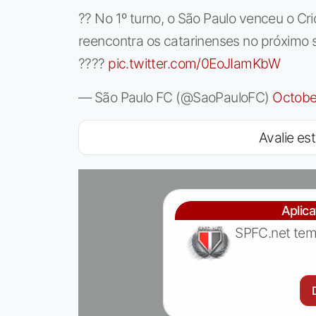
?? No 1º turno, o São Paulo venceu o Cri
reencontra os catarinenses no próximo 
????
pic.twitter.com/0EoJIamKbW
— São Paulo FC (@SaoPauloFC)
Octobe
Avalie est
Aplic
SPFC.net tem