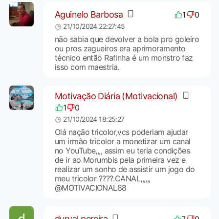
Aguinelo Barbosa
1
0
21/10/2024 22:27:45
não sabia que devolver a bola pro goleiro
ou pros zagueiros era aprimoramento
técnico então Rafinha é um monstro faz
isso com maestria.
Motivação Diária (Motivacional)
1
0
21/10/2024 18:25:27
Olá nação tricolor,vcs poderiam ajudar
um irmão tricolor a monetizar um canal
no YouTube,,,, assim eu teria condições
de ir ao Morumbis pela primeira vez e
realizar um sonho de assistir um jogo do
meu tricolor ????.CANAL,,,,,,
@MOTIVACIONAL88
durval pereira
7
0