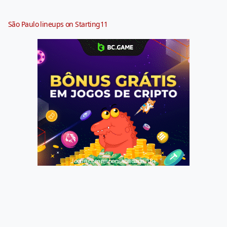
São Paulo lineups on Starting11
Jogue com responsabilidade. 18+