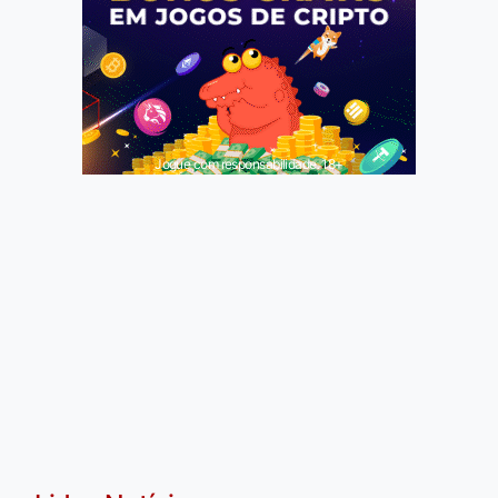
Jogue com responsabilidade. 18+