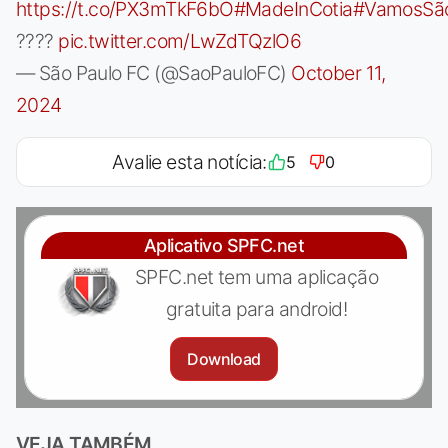
https://t.co/PX3mTkF6bO
#MadeInCotia
#VamosSão
????
pic.twitter.com/LwZdTQzlO6
— São Paulo FC (@SaoPauloFC)
October 11,
2024
Avalie esta notícia:
5
0
Aplicativo SPFC.net
SPFC.net tem uma aplicação
gratuita para android!
Download
VEJA TAMBÉM