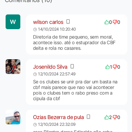
wilson carlos
0
0
14/10/2024 10:20:40
Diretoria de time pequeno, sem moral,
acontece isso. até o estuprador da CBF
deita e rola no casares.
Josenildo Silva
1
0
12/10/2024 22:57:49
Se os clubes se unir pra dar um basta na
cbf mais parece que nao vai acontecer
pois o clubes tem o rabo preso com a
cipula da cbf
Ozias Bezerra de pula
2
0
12/10/2024 22:32:09
esse Pilantra desse Edinaldo não sabe