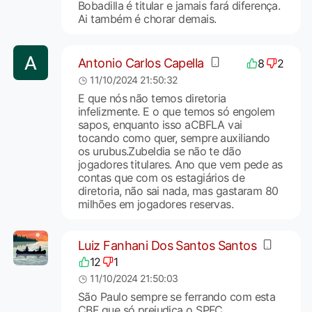
Bobadilla é titular e jamais fará diferença.
Ai também é chorar demais.
Antonio Carlos Capella
8
2
11/10/2024 21:50:32
E que nós não temos diretoria
infelizmente. E o que temos só engolem
sapos, enquanto isso aCBFLA vai
tocando como quer, sempre auxiliando
os urubus.Zubeldia se não te dão
jogadores titulares. Ano que vem pede as
contas que com os estagiários de
diretoria, não sai nada, mas gastaram 80
milhões em jogadores reservas.
Luiz Fanhani Dos Santos Santos
12
1
11/10/2024 21:50:03
São Paulo sempre se ferrando com esta
CBF que só prejudica o SPFC