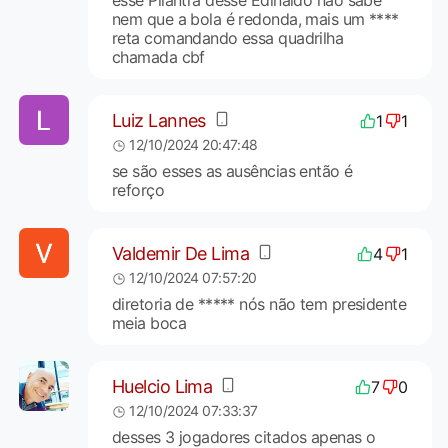
nem que a bola é redonda, mais um ****
reta comandando essa quadrilha
chamada cbf
Luiz Lannes
1
1
12/10/2024 20:47:48
se são esses as ausências então é
reforço
Valdemir De Lima
4
1
12/10/2024 07:57:20
diretoria de ***** nós não tem presidente
meia boca
Huelcio Lima
7
0
12/10/2024 07:33:37
desses 3 jogadores citados apenas o