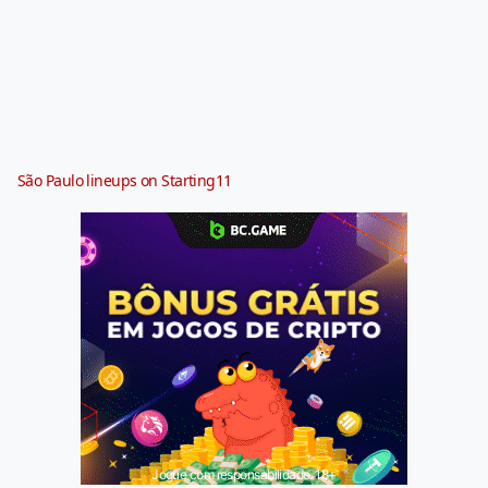
São Paulo lineups on Starting11
Jogue com responsabilidade. 18+