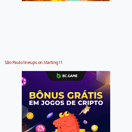
São Paulo lineups on Starting11