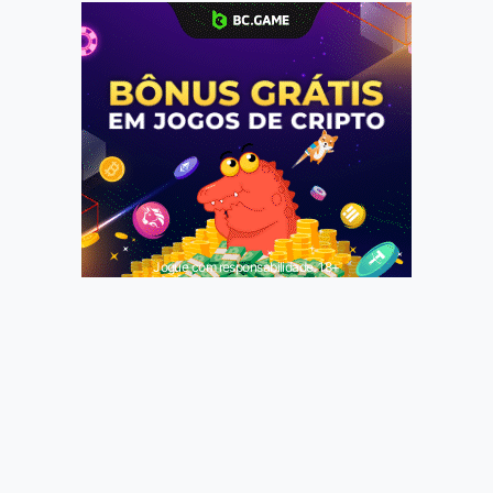
Jogue com responsabilidade. 18+