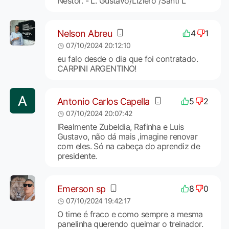
Nestor. - L. Gustavo/Liziero /Santi L
Nelson Abreu
4
1
07/10/2024 20:12:10
eu falo desde o dia que foi contratado.
CARPINI ARGENTINO!
Antonio Carlos Capella
5
2
07/10/2024 20:07:42
lRealmente Zubeldia, Rafinha e Luis
Gustavo, não dá mais ,imagine renovar
com eles. Só na cabeça do aprendiz de
presidente.
Emerson sp
8
0
07/10/2024 19:42:17
O time é fraco e como sempre a mesma
panelinha querendo queimar o treinador.