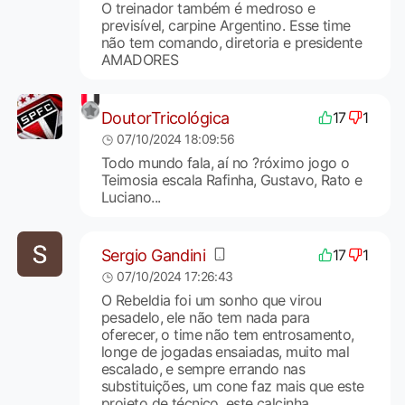
O treinador também é medroso e
previsível, carpine Argentino. Esse time
não tem comando, diretoria e presidente
AMADORES
DoutorTricológica
17
1
07/10/2024 18:09:56
Todo mundo fala, aí no ?róximo jogo o
Teimosia escala Rafinha, Gustavo, Rato e
Luciano...
Sergio Gandini
17
1
07/10/2024 17:26:43
O Rebeldia foi um sonho que virou
pesadelo, ele não tem nada para
oferecer, o time não tem entrosamento,
longe de jogadas ensaiadas, muito mal
escalado, e sempre errando nas
substituições, um cone faz mais que este
projeto de técnico, este calcinha