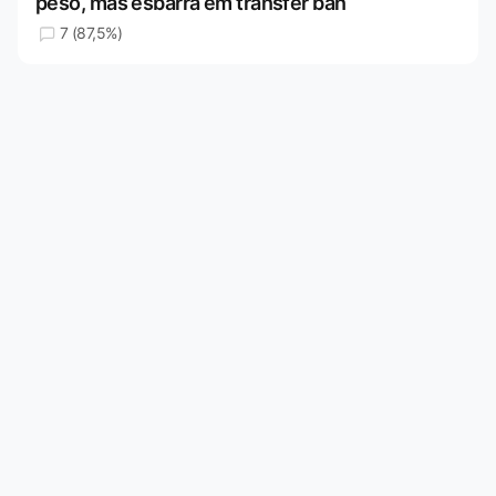
peso, mas esbarra em transfer ban
7 (87,5%)