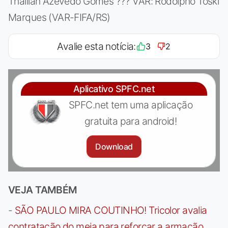
Thaillan Azevedo Gomes ??? VAR: Rodolpho Toski
Marques (VAR-FIFA/RS)
Avalie esta notícia:
3
2
Aplicativo SPFC.net
SPFC.net tem uma aplicação
gratuita para android!
Download
VEJA TAMBÉM
-
SÃO PAULO MIRA COUTINHO! Tricolor avalia
contratação do meia para reforçar a armação