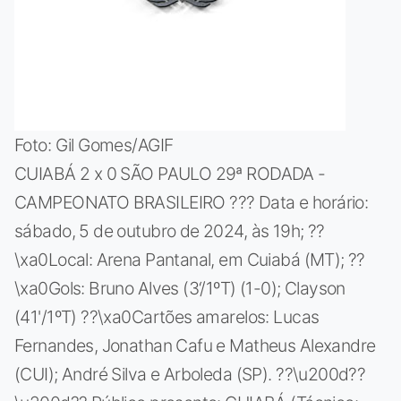
Foto: Gil Gomes/AGIF
CUIABÁ 2 x 0 SÃO PAULO 29ª RODADA -
CAMPEONATO BRASILEIRO ??? Data e horário:
sábado, 5 de outubro de 2024, às 19h; ??
\xa0Local: Arena Pantanal, em Cuiabá (MT); ??
\xa0Gols: Bruno Alves (3‘/1ºT) (1-0); Clayson
(41'/1ºT) ??\xa0Cartões amarelos: Lucas
Fernandes, Jonathan Cafu e Matheus Alexandre
(CUI); André Silva e Arboleda (SP). ??\u200d??