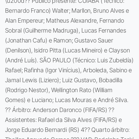
\u200d?? Público presente: CUIABÁ (Técnico:
Bernardo Franco) Walter; Marllon, Bruno Alves e
Alan Empereur; Matheus Alexandre, Fernando
Sobral (Guilherme Madruga), Lucas Fernandes
(Jonathan Cafu) e Ramon; Gustavo Sauer
(Denilson), Isidro Pitta (Lucas Mineiro) e Clayson
(André Luís). SÃO PAULO (Técnico: Luis Zubeldía)
Rafael; Rafinha (Igor Vinícius), Arboleda, Sabino e
Jamal Lewis (Liziero); Luiz Gustavo, Bobadilla
(Rodrigo Nestor), Wellington Rato (William
Gomes) e Luciano; Lucas Mouras e André Silva.
?? Árbitro: Anderson Daronco (FIFA/RS) ??
Assistentes: Rafael da Silva Alves (FIFA/RS) e
Jorge Eduardo Bernardi (RS) 4?? Quarto árbitro: