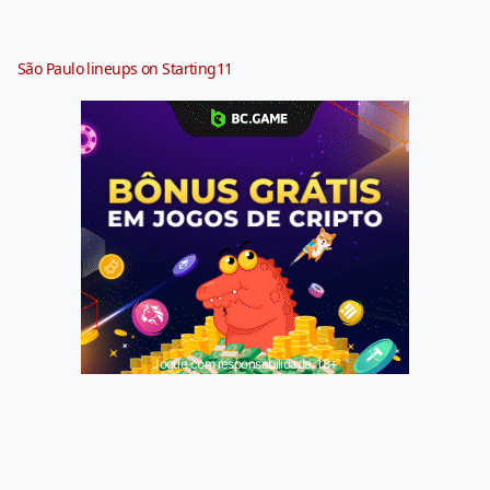
São Paulo lineups on Starting11
Jogue com responsabilidade. 18+