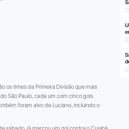
S
U
e
S
d
ão os times da Primeira Divisão que mais
 do São Paulo, cada um com cinco gols
também foram alvo de Luciano, incluindo o
ste sábado, já marcou um gol contra o Cuiabá