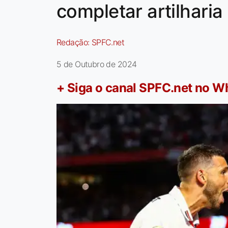
completar artilharia
Redação:
SPFC.net
5 de Outubro de 2024
+ Siga o canal SPFC.net no 