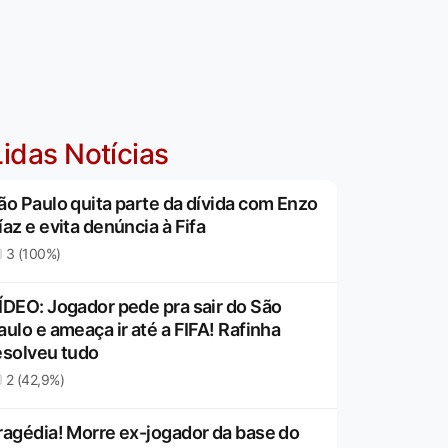
idas Notícias
ão Paulo quita parte da dívida com Enzo
íaz e evita denúncia à Fifa
3 (100%)
ÍDEO: Jogador pede pra sair do São
aulo e ameaça ir até a FIFA! Rafinha
esolveu tudo
2 (42,9%)
ragédia! Morre ex-jogador da base do