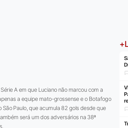
+L
S
D
V
a Série A em que Luciano não marcou com a
P
a, apenas a equipe mato-grossense e o Botafogo
r
o São Paulo, que acumula 82 gols desde que
também será um dos adversários na 38ª
T
s.