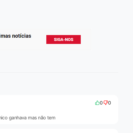
0
0
cnico ganhava mas não tem