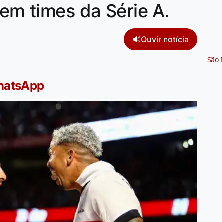
 em times da Série A.
🔊
Ouvir notícia
São 
WhatsApp