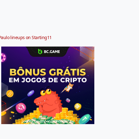
Paulo lineups on Starting11
Jogue com responsabilidade. 18+