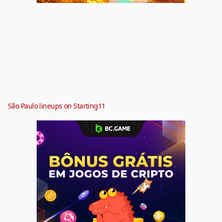
São Paulo lineups on Starting11