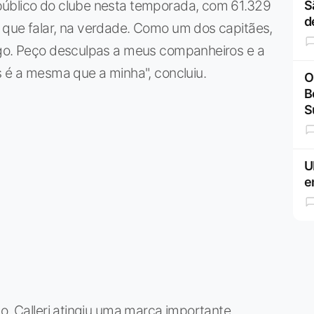
público do clube nesta temporada, com 61.329
S
d
 que falar, na verdade. Como um dos capitães,
ogo. Peço desculpas a meus companheiros e a
s é a mesma que a minha", concluiu.
O
B
S
U
e
o, Calleri atingiu uma marca importante,