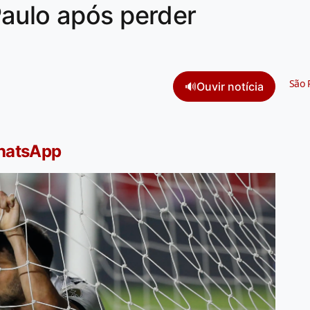
aulo após perder
São 
🔊
Ouvir notícia
WhatsApp