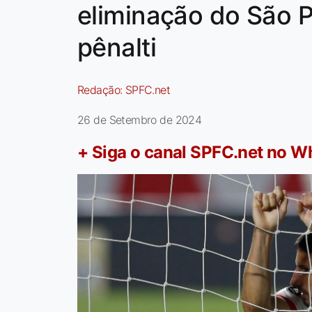
eliminação do São P
pênalti
Redação:
SPFC.net
26 de Setembro de 2024
+ Siga o canal SPFC.net no 