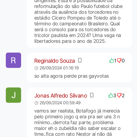
dirigentes. Essa é a possibilidade da
reformulação do são Paulo futebol clube
através da ausência dos torcedores no
estádio Cícero Pompeu de Toledo até o
término do campeonato Brasileiro. Qual
será o consolo para os torcedores do
tricolor paulista em 2024? Uma vaga na
libertadores para o ano de 2025.
Reginaldo Souza
1
0
26/09/2024 01:16:19
so alta agora perde pras gayvotas
Jonas Alfredo Silvano
3
2
26/09/2024 00:59:49
vamos ser realista, Botafogo já merecia
pelo primeiro jogo q era pra ser uns 3 n
mínimo...derrota faz parte, problema
maior eh o zubeldia não saber escalar o
time..fica com rato Nestor aí não dá