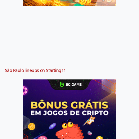
São Paulo lineups on Starting11