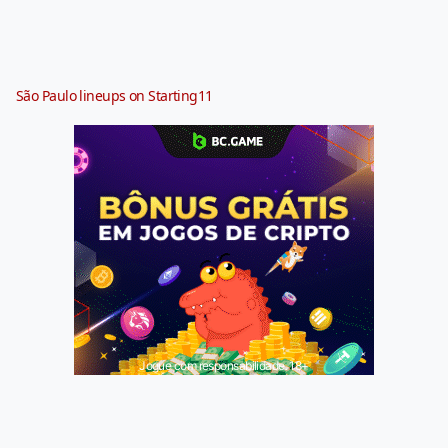
São Paulo lineups on Starting11
Jogue com responsabilidade. 18+