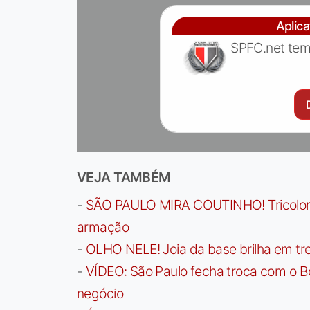
Aplic
SPFC.net tem
VEJA TAMBÉM
-
SÃO PAULO MIRA COUTINHO! Tricolor a
armação
-
OLHO NELE! Joia da base brilha em trei
-
VÍDEO: São Paulo fecha troca com o Bo
negócio