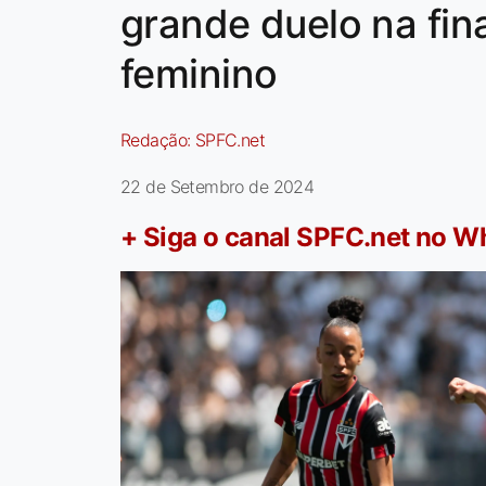
grande duelo na fina
feminino
Redação:
SPFC.net
22 de Setembro de 2024
+ Siga o canal SPFC.net no 