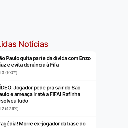
idas Notícias
ão Paulo quita parte da dívida com Enzo
íaz e evita denúncia à Fifa
3 (100%)
ÍDEO: Jogador pede pra sair do São
aulo e ameaça ir até a FIFA! Rafinha
esolveu tudo
2 (42,9%)
ragédia! Morre ex-jogador da base do