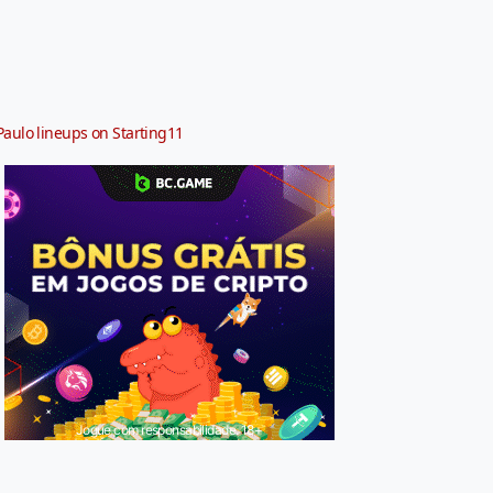
Paulo lineups on Starting11
Jogue com responsabilidade. 18+