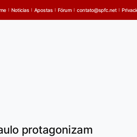
me
Noticias
Apostas
Fórum
contato@spfc.net
Privac
Paulo protagonizam