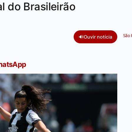
l do Brasileirão
São 
🔊
Ouvir notícia
WhatsApp