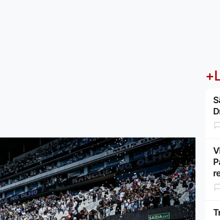
+L
S
D
V
P
r
T