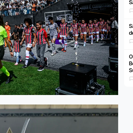
S
S
d
O
B
S