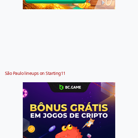
São Paulo lineups on Starting11