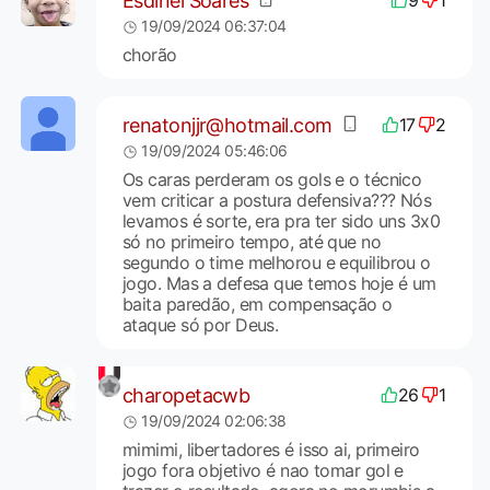
Esdinei Soares
9
1
19/09/2024 06:37:04
chorão
renatonjjr@hotmail.com
17
2
19/09/2024 05:46:06
Os caras perderam os gols e o técnico
vem criticar a postura defensiva??? Nós
levamos é sorte, era pra ter sido uns 3x0
só no primeiro tempo, até que no
segundo o time melhorou e equilibrou o
jogo. Mas a defesa que temos hoje é um
baita paredão, em compensação o
ataque só por Deus.
charopetacwb
26
1
19/09/2024 02:06:38
mimimi, libertadores é isso ai, primeiro
jogo fora objetivo é nao tomar gol e