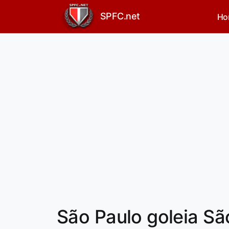
SPFC.net
Ho
São Paulo goleia Sã