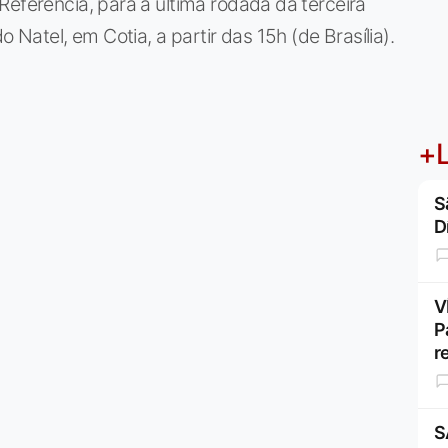
Referência, para a última rodada da terceira
o Natel, em Cotia, a partir das 15h (de Brasília).
+L
S
D
V
P
r
S