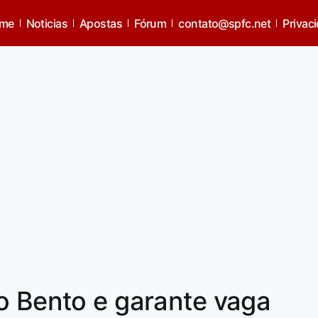
me
Noticias
Apostas
Fórum
contato@spfc.net
Privac
o Bento e garante vaga