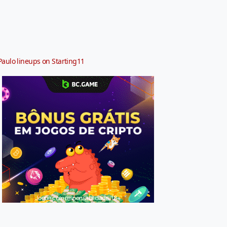
Paulo lineups on Starting11
Jogue com responsabilidade. 18+