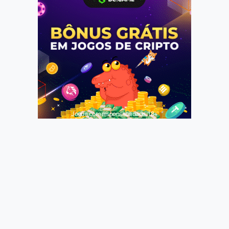
Jogue com responsabilidade. 18+