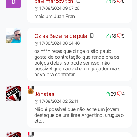
davi marcovitch
15
8
17/08/2024 09:07:26
mais um Juan Fran
Ozias Bezerra de pula
18
9
17/08/2024 08:24:46
os **** retas que dirige o são paulo
gosta de contratação que rende pra os
bolços deles, so pode ser isso, não
possível que não acha um jogador mais
novo pra contratar
Jônatas
39
4
17/08/2024 02:52:11
Não é possível que não ache um jovem
destaque de um time Argentino, uruguaio
etc...