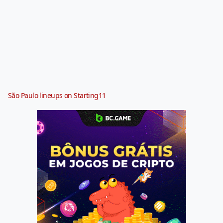
São Paulo lineups on Starting11