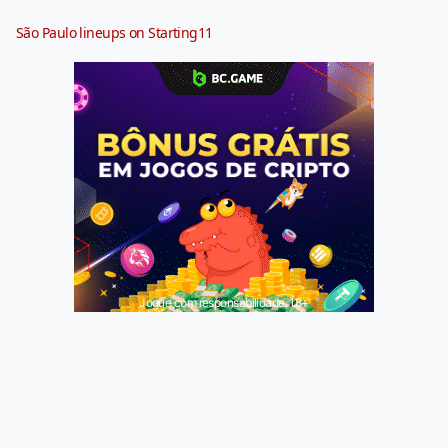
São Paulo lineups on Starting11
Jogue com responsabilidade. 18+