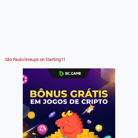
São Paulo lineups on Starting11