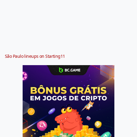
São Paulo lineups on Starting11