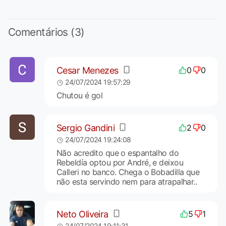
Comentários (3)
Cesar Menezes
0
0
24/07/2024 19:57:29
Chutou é gol
Sergio Gandini
2
0
24/07/2024 19:24:08
Não acredito que o espantalho do
Rebeldía optou por André, e deixou
Calleri no banco. Chega o Bobadilla que
não esta servindo nem para atrapalhar..
Neto Oliveira
5
1
24/07/2024 19:11:31