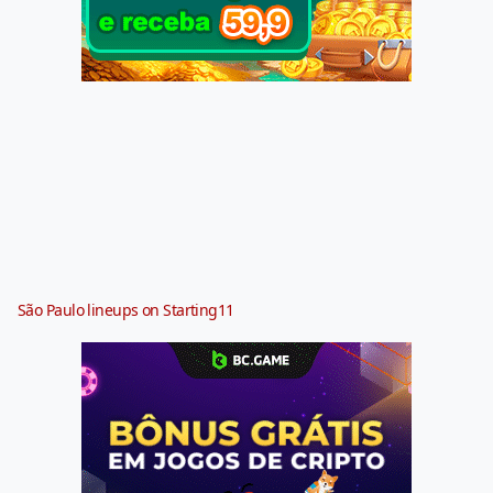
São Paulo lineups on Starting11