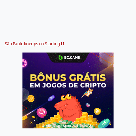
São Paulo lineups on Starting11
Jogue com responsabilidade. 18+