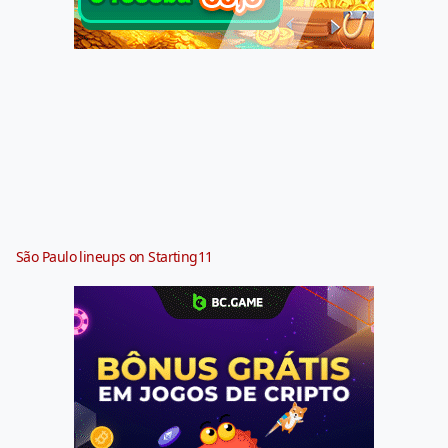
São Paulo lineups on Starting11