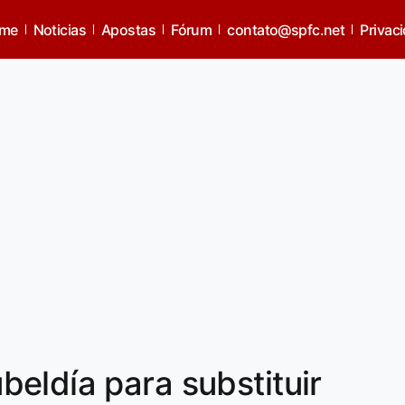
me
Noticias
Apostas
Fórum
contato@spfc.net
Privac
eldía para substituir