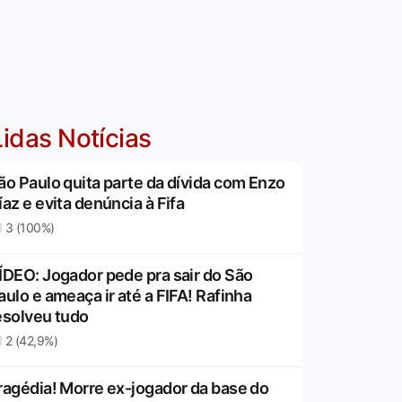
idas Notícias
ão Paulo quita parte da dívida com Enzo
íaz e evita denúncia à Fifa
3 (100%)
ÍDEO: Jogador pede pra sair do São
aulo e ameaça ir até a FIFA! Rafinha
esolveu tudo
2 (42,9%)
ragédia! Morre ex-jogador da base do