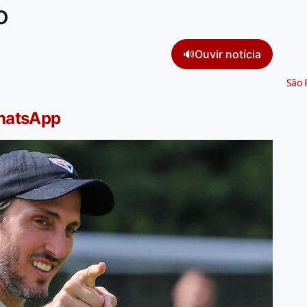
o
🔊
Ouvir notícia
São 
WhatsApp