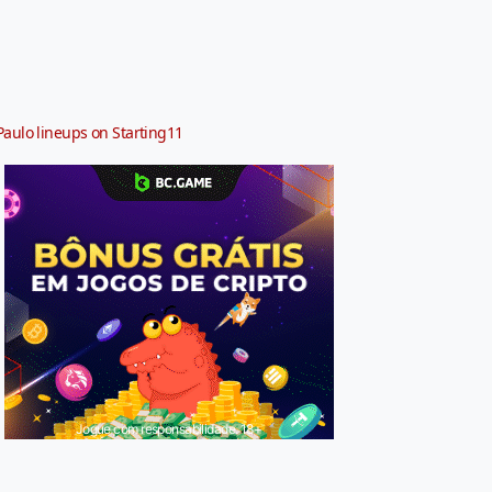
Paulo lineups on Starting11
Jogue com responsabilidade. 18+