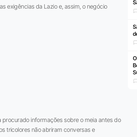
S
s exigências da Lazio e, assim, o negócio
S
d
O
B
S
nha procurado informações sobre o meia antes do
s tricolores não abriram conversas e