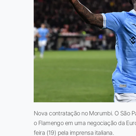
Nova contratação no Morumbi. O São Pau
o Flamengo em uma negociação da Europ
feira (19) pela imprensa italiana.