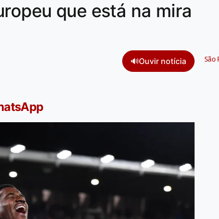
uropeu que está na mira
São 
🔊
Ouvir notícia
WhatsApp