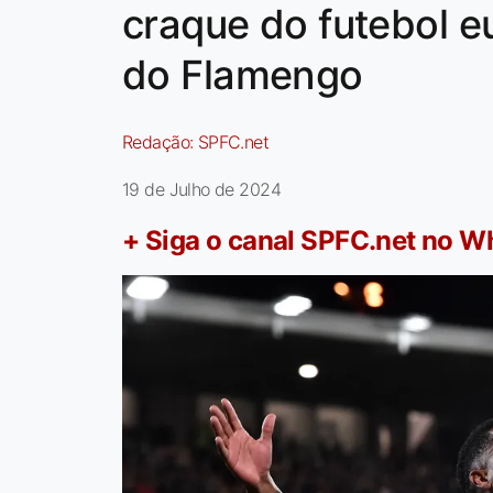
craque do futebol e
do Flamengo
Redação:
SPFC.net
19 de Julho de 2024
+ Siga o canal SPFC.net no 