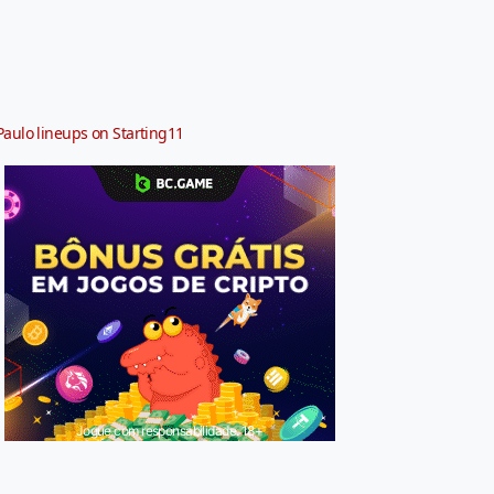
Paulo lineups on Starting11
Jogue com responsabilidade. 18+