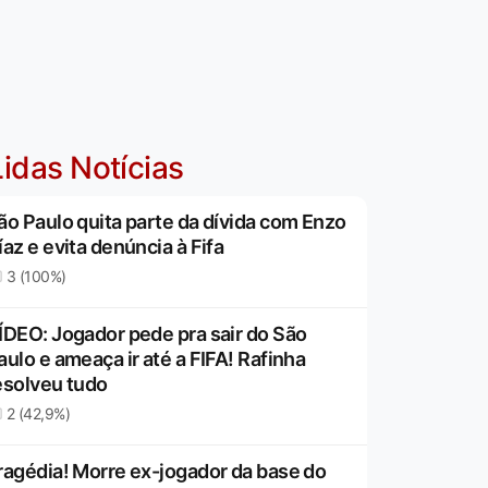
idas Notícias
ão Paulo quita parte da dívida com Enzo
íaz e evita denúncia à Fifa
3 (100%)
ÍDEO: Jogador pede pra sair do São
aulo e ameaça ir até a FIFA! Rafinha
esolveu tudo
2 (42,9%)
ragédia! Morre ex-jogador da base do