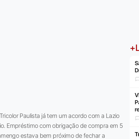
+L
S
D
V
P
r
 Tricolor Paulista já tem um acordo com a Lazio
nio. Empréstimo com obrigação de compra em 5
T
Flamengo estava bem próximo de fechar a