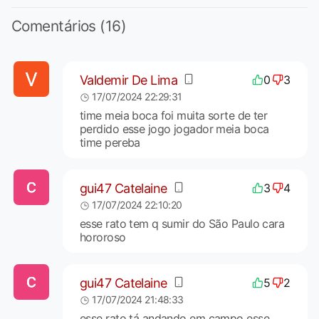
Comentários (16)
Valdemir De Lima
0
3
17/07/2024 22:29:31
time meia boca foi muita sorte de ter
perdido esse jogo jogador meia boca
time pereba
gui47 Catelaine
3
4
17/07/2024 22:10:20
esse rato tem q sumir do São Paulo cara
hororoso
gui47 Catelaine
5
2
17/07/2024 21:48:33
esse rato tá andando em campo esse