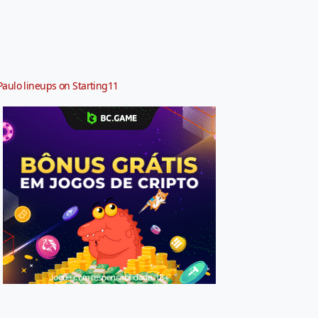
Paulo lineups on Starting11
Jogue com responsabilidade. 18+