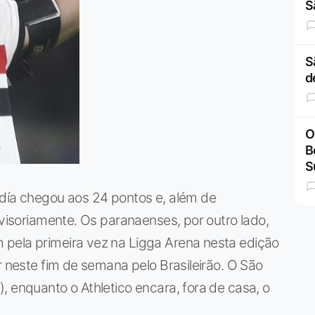
S
S
d
O
B
S
ldía chegou aos 24 pontos e, além de
ovisoriamente. Os paranaenses, por outro lado,
pela primeira vez na Ligga Arena nesta edição
r neste fim de semana pelo Brasileirão. O São
, enquanto o Athletico encara, fora de casa, o