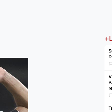
+L
S
D
V
P
r
T