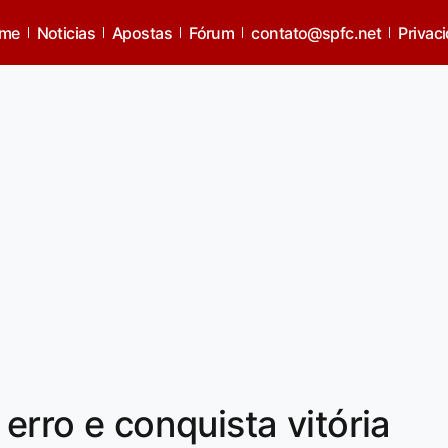
me
Noticias
Apostas
Fórum
contato@spfc.net
Privac
 erro e conquista vitória