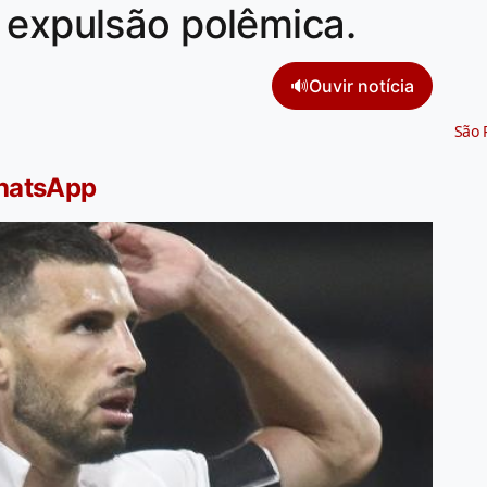
 expulsão polêmica.
🔊
Ouvir notícia
São 
WhatsApp