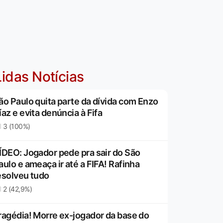
idas Notícias
ão Paulo quita parte da dívida com Enzo
íaz e evita denúncia à Fifa
3 (100%)
ÍDEO: Jogador pede pra sair do São
aulo e ameaça ir até a FIFA! Rafinha
esolveu tudo
2 (42,9%)
ragédia! Morre ex-jogador da base do