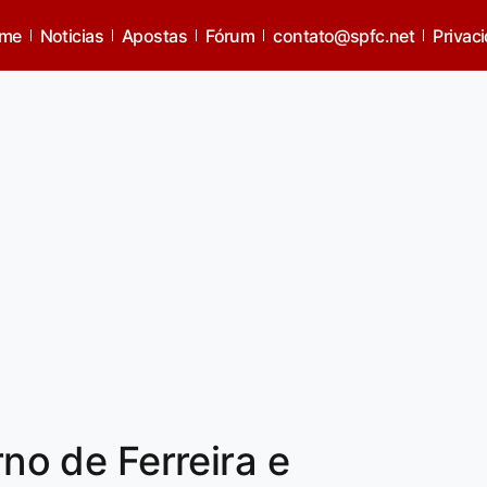
me
Noticias
Apostas
Fórum
contato@spfc.net
Privac
rno de Ferreira e