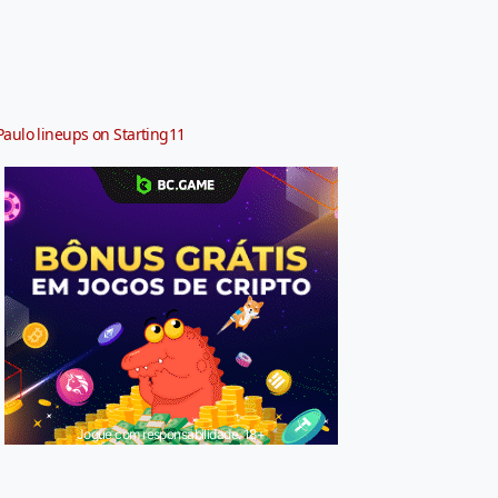
Paulo lineups on Starting11
Jogue com responsabilidade. 18+