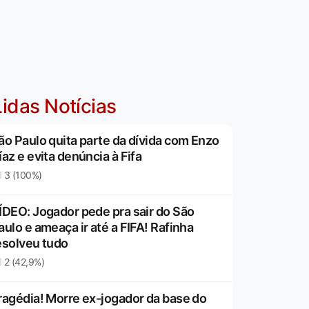
idas Notícias
ão Paulo quita parte da dívida com Enzo
íaz e evita denúncia à Fifa
3 (100%)
ÍDEO: Jogador pede pra sair do São
aulo e ameaça ir até a FIFA! Rafinha
esolveu tudo
2 (42,9%)
ragédia! Morre ex-jogador da base do