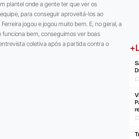
m plantel onde a gente ter que ver os
quipe, para conseguir aproveitá-los ao
 Ferreira jogou e jogou muito bem. E, no geral, a
e funciona bem, conseguimos ver boas
 entrevista coletiva após a partida contra o
+L
S
D
V
P
r
T