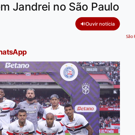
em Jandrei no São Paulo
🔊
Ouvir notícia
São 
WhatsApp