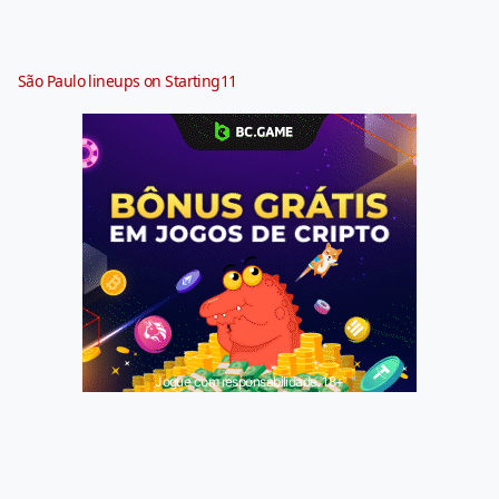
São Paulo lineups on Starting11
Jogue com responsabilidade. 18+