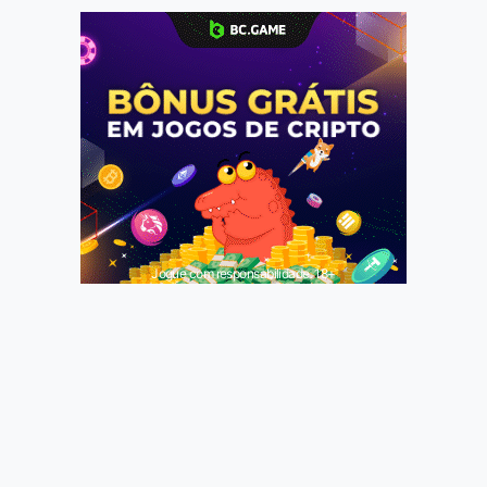
Jogue com responsabilidade. 18+