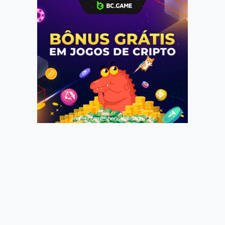
Jogue com responsabilidade. 18+