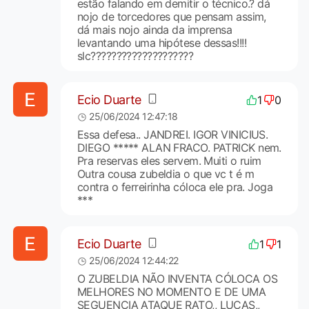
estão falando em demitir o técnico.? dá
nojo de torcedores que pensam assim,
dá mais nojo ainda da imprensa
levantando uma hipótese dessas!!!!
slc????????????????????
Ecio Duarte
1
0
25/06/2024 12:47:18
Essa defesa.. JANDREI. IGOR VINICIUS.
DIEGO ***** ALAN FRACO. PATRICK nem.
Pra reservas eles servem. Muiti o ruim
Outra cousa zubeldia o que vc t é m
contra o ferreirinha cóloca ele pra. Joga
***
Ecio Duarte
1
1
25/06/2024 12:44:22
O ZUBELDIA NÃO INVENTA CÓLOCA OS
MELHORES NO MOMENTO E DE UMA
SEGUENCIA ATAQUE RATO,, LUCAS,,