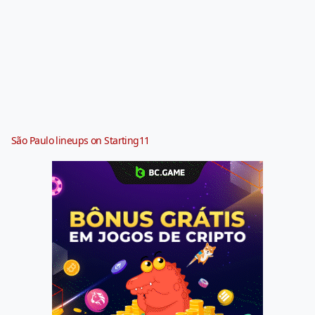
São Paulo lineups on Starting11