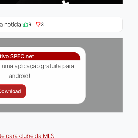
a notícia:
9
3
ativo SPFC.net
 uma aplicação gratuita para
android!
Download
te para clube da MLS