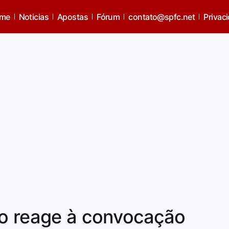
me
Noticias
Apostas
Fórum
contato@spfc.net
Privac
lo reage à convocação