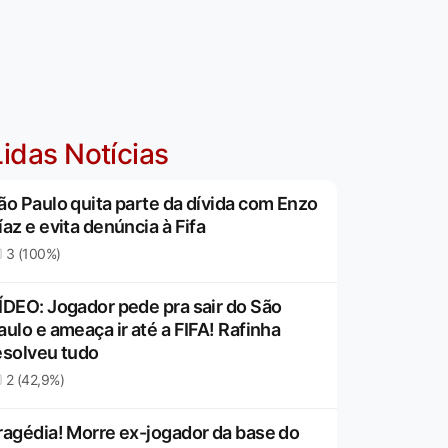
idas Notícias
ão Paulo quita parte da dívida com Enzo
íaz e evita denúncia à Fifa
3 (100%)
ÍDEO: Jogador pede pra sair do São
aulo e ameaça ir até a FIFA! Rafinha
esolveu tudo
2 (42,9%)
ragédia! Morre ex-jogador da base do