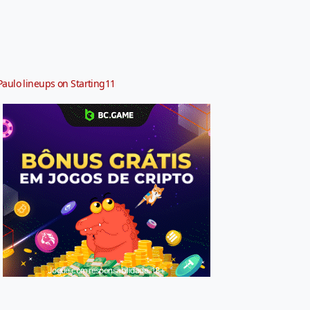
Paulo lineups on Starting11
Jogue com responsabilidade. 18+