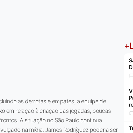
+L
S
D
V
P
incluindo as derrotas e empates, a equipe de
r
o em relação à criação das jogadas, poucas
rontos. A situação no São Paulo continua
T
ivulgado na mídia, James Rodríguez poderia ser