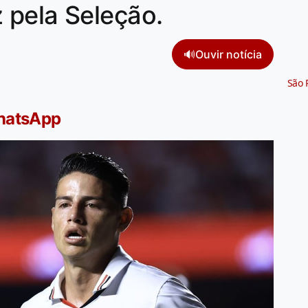
 pela Seleção.
🔊
Ouvir notícia
São 
WhatsApp