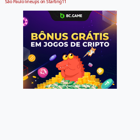
São Paulo lineups on Starting11
Jogue com responsabilidade. 18+