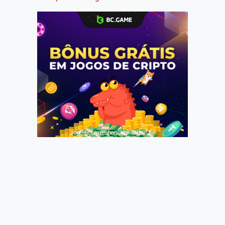
Jogue com responsabilidade. 18+