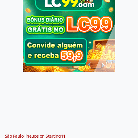
São Paulo lineups on Starting11