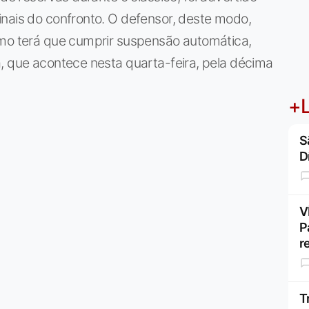
inais do confronto. O defensor, deste modo,
omo terá que cumprir suspensão automática,
, que acontece nesta quarta-feira, pela décima
+L
S
D
V
P
r
T