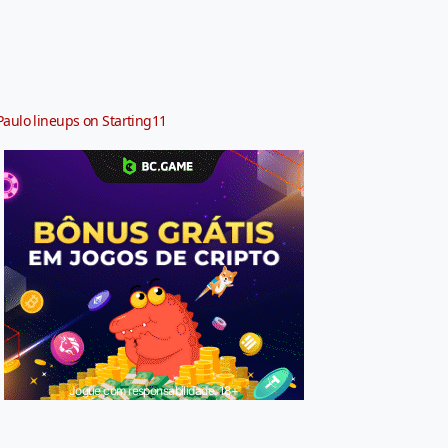
Paulo lineups on Starting11
Jogue com responsabilidade. 18+