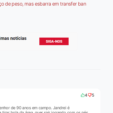
ço de peso, mas esbarra em transfer ban
4
5
senhor de 90 anos em campo. Jandrei é
 tirar bola da área, quer sair jogando com os pés,