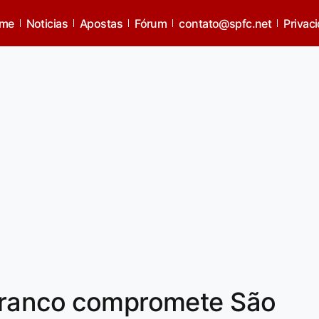
me
Noticias
Apostas
Fórum
contato@spfc.net
Privac
Franco compromete São