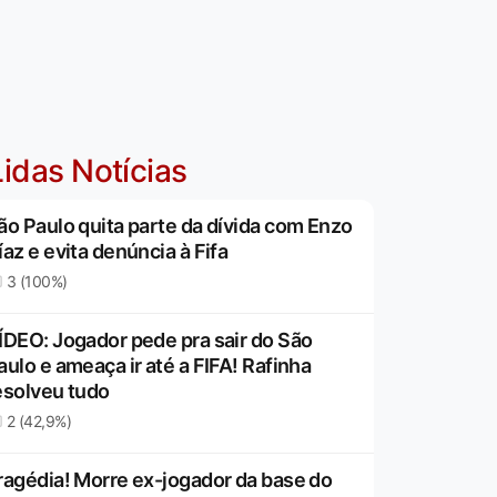
idas Notícias
ão Paulo quita parte da dívida com Enzo
íaz e evita denúncia à Fifa
3 (100%)
ÍDEO: Jogador pede pra sair do São
aulo e ameaça ir até a FIFA! Rafinha
esolveu tudo
2 (42,9%)
ragédia! Morre ex-jogador da base do