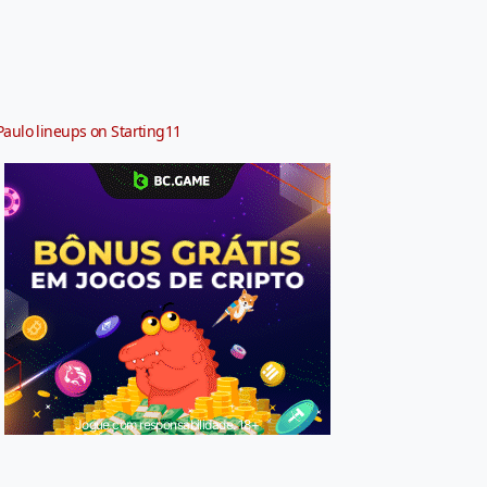
Paulo lineups on Starting11
Jogue com responsabilidade. 18+