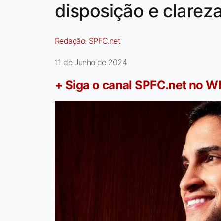
disposição e clarez
Redação:
SPFC.net
11 de Junho de 2024
+ Siga o canal SPFC.net no 