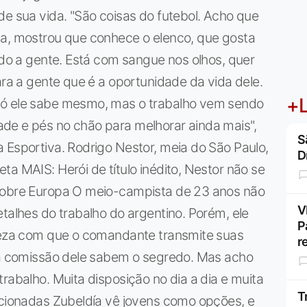
de sua vida. "São coisas do futebol. Acho que
ça, mostrou que conhece o elenco, que gosta
tado a gente. Está com sangue nos olhos, quer
ara a gente que é a oportunidade da vida dele.
+L
só ele sabe mesmo, mas o trabalho vem sendo
de e pés no chão para melhorar ainda mais",
S
 Esportiva. Rodrigo Nestor, meia do São Paulo,
D
a MAIS: Herói de título inédito, Nestor não se
 sobre Europa O meio-campista de 23 anos não
V
etalhes do trabalho do argentino. Porém, ele
P
areza com que o comandante transmite suas
r
e a comissão dele sabem o segredo. Mas acho
rabalho. Muita disposição no dia a dia e muita
T
acionadas Zubeldía vê jovens como opções, e