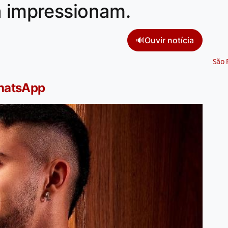
a impressionam.
🔊
Ouvir notícia
São 
WhatsApp