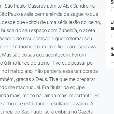
S
ini São Paulo: Casares admite Alex Sandro na
 São Paulo avalia permanência de zagueiro que
s desde que voltou de uma séria lesão no joelho,
U
e
 busca do seu espaço com Zubeldía, o atleta
período de recuperação e quer retomar seu
aque. Um momento muito difícil, não esperava
S
o. Mas são coisas que acontecem. Foi um
d
 último lance do treino. Tive que passar por
á no final do ano, não perderia essa temporada
 também, graças a Deus. Tive que me preparar
do me machuquei. Era titular da equipe,
inda mais, me tornar ainda mais importante. Foi
 e acho que está dando resultado", avaliou. A
, meia do São Paulo, será exibida no Gazeta