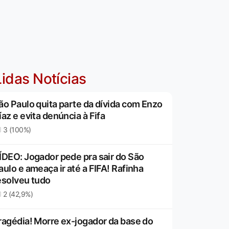
idas Notícias
ão Paulo quita parte da dívida com Enzo
íaz e evita denúncia à Fifa
3 (100%)
ÍDEO: Jogador pede pra sair do São
aulo e ameaça ir até a FIFA! Rafinha
esolveu tudo
2 (42,9%)
ragédia! Morre ex-jogador da base do