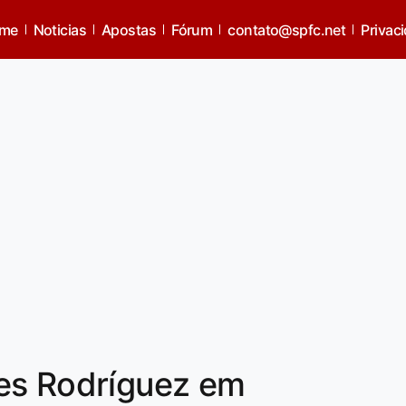
me
Noticias
Apostas
Fórum
contato@spfc.net
Privac
es Rodríguez em