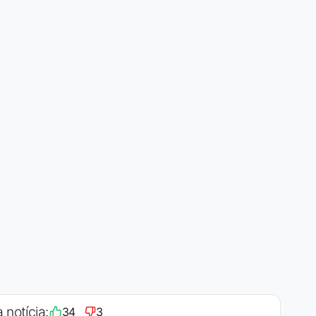
 notícia:
34
3