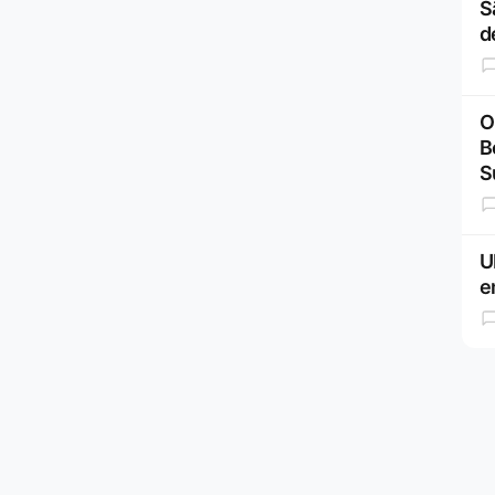
S
d
O
B
S
U
e