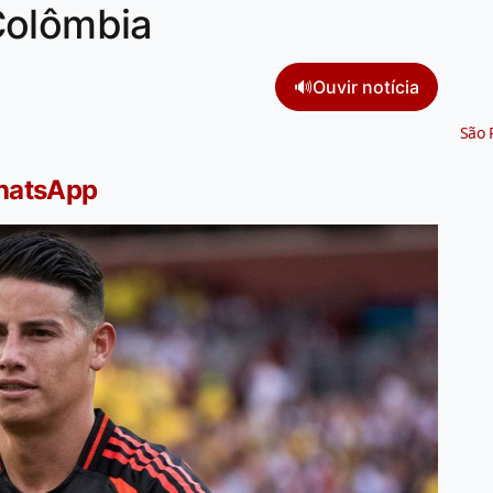
Colômbia
🔊
Ouvir notícia
São 
WhatsApp