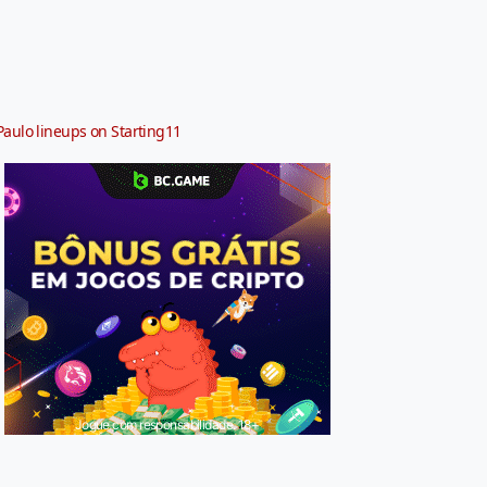
Paulo lineups on Starting11
Jogue com responsabilidade. 18+