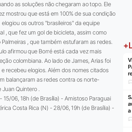
ando as soluções não chegaram ao topo. Ele
ez mostrou que está em 100% de sua condição
 elogiou os outros "brasileiros" da equipe
l , que fez um gol de bicicleta, assim como
 do Palmeiras , que também estufaram as redes.
+L
ulo afirmou que Borré está cada vez mais
V
ção colombiana. Ao lado de James, Arias foi
P
 e recebeu elogios. Além dos nomes citados
r
bém balançaram as redes contra os norte-
 Juan Quintero .
S
- 15/06, 18h (de Brasília) - Amistoso Paraguai
a
rica Costa Rica (N) - 28/06, 19h (de Brasília) -
a