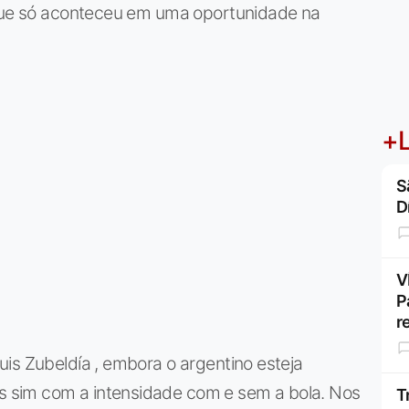
 que só aconteceu em uma oportunidade na
+L
S
D
V
P
r
is Zubeldía , embora o argentino esteja
 sim com a intensidade com e sem a bola. Nos
T