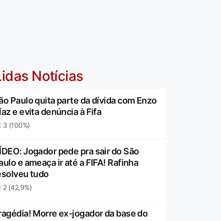
idas Notícias
ão Paulo quita parte da dívida com Enzo
íaz e evita denúncia à Fifa
3 (100%)
ÍDEO: Jogador pede pra sair do São
aulo e ameaça ir até a FIFA! Rafinha
esolveu tudo
2 (42,9%)
ragédia! Morre ex-jogador da base do