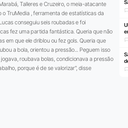
S
arabá, Talleres e Cruzeiro, o meia-atacante
o TruMedia , ferramenta de estatísticas da
 Lucas conseguiu seis roubadas e foi
U
cas fez uma partida fantástica. Queria que não
e
s em que ele driblou ou fez gols. Queria que
bou a bola, orientou a pressão... Peguem isso
S
ogava, roubava bolas, condicionava a pressão
d
balho, porque é de se valorizar", disse