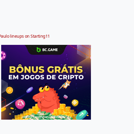
Paulo lineups on Starting11
Jogue com responsabilidade. 18+