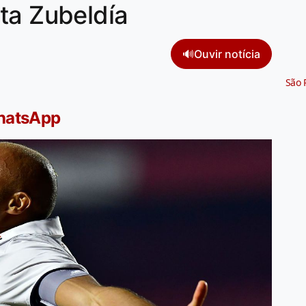
ta Zubeldía
🔊
Ouvir notícia
São 
WhatsApp