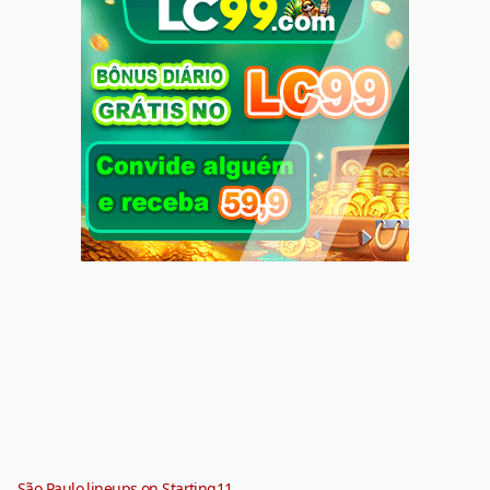
São Paulo lineups on Starting11