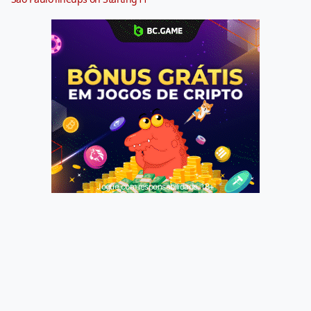
Jogue com responsabilidade. 18+