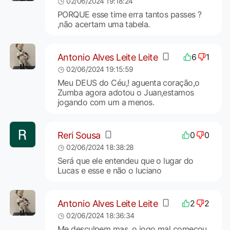
02/06/2024 19:18:24
PORQUE esse time erra tantos passes ?
,não acertam uma tabela.
Antonio Alves Leite Leite
6
1
02/06/2024 19:15:59
Meu DEUS do Céu,! aguenta coração,o
Zumba agora adotou o Juan,estamos
jogando com um a menos.
Reri Sousa
0
0
02/06/2024 18:38:28
Será que ele entendeu que o lugar do
Lucas e esse e não o luciano
Antonio Alves Leite Leite
2
2
02/06/2024 18:36:34
Me desculpem mas, o jogo mal começou