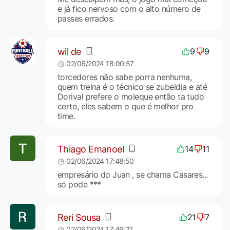
e já fico nervoso com o alto número de
passes errados.
wil de
9
9
02/06/2024 18:00:57
torcedores não sabe porra nenhuma,
quem treina é o técnico se zubeldia e até
Dorival prefere o moleque então ta tudo
certo, eles sabem o que é melhor pro
time.
Thiago Emanoel
14
11
02/06/2024 17:48:50
empresário do Juan , se chama Casares...
só pode ***
Reri Sousa
21
7
02/06/2024 17:46:27