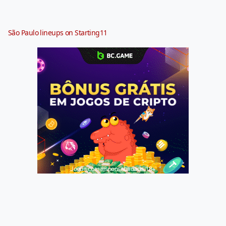
São Paulo lineups on Starting11
Jogue com responsabilidade. 18+