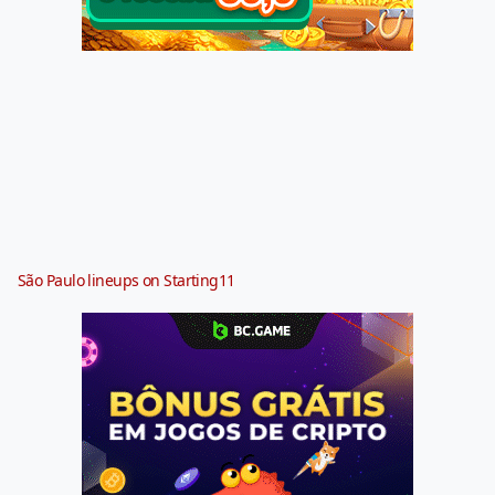
São Paulo lineups on Starting11