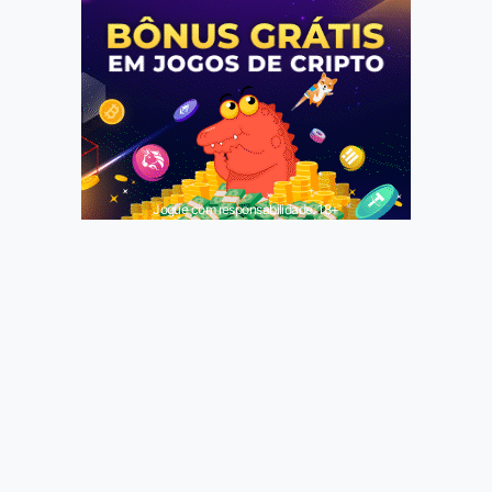
Jogue com responsabilidade. 18+