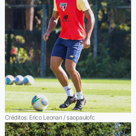
Créditos: Erico Leonan / saopaulofc