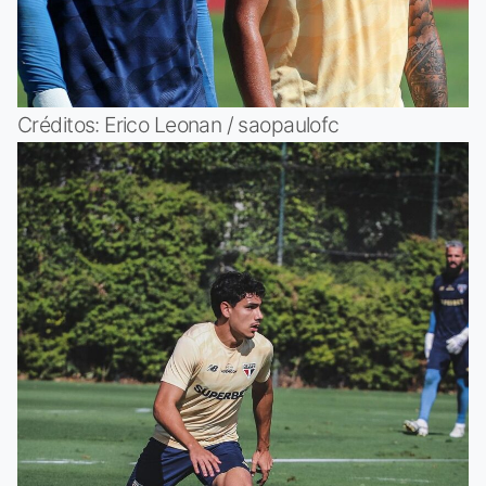
Créditos: Erico Leonan / saopaulofc