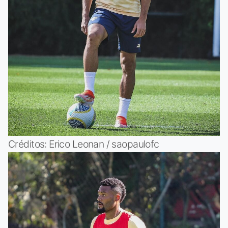
Créditos: Erico Leonan / saopaulofc