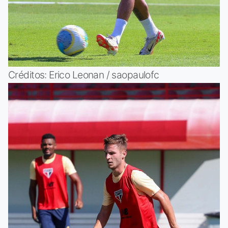
Créditos: Erico Leonan / saopaulofc