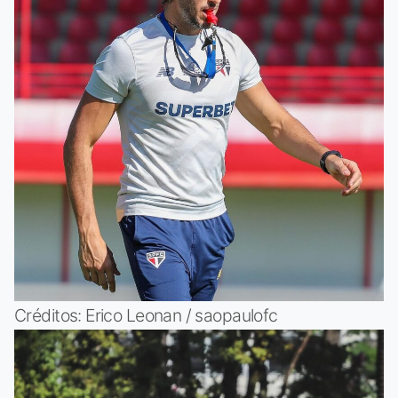
Créditos: Erico Leonan / saopaulofc