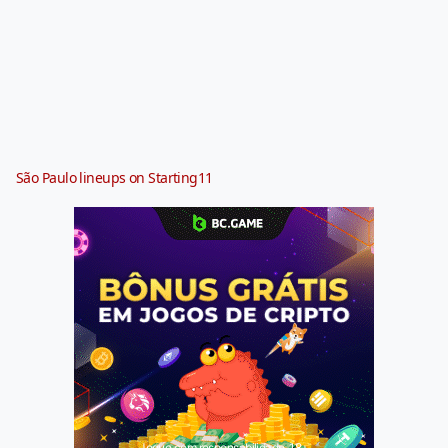
São Paulo lineups on Starting11
Jogue com responsabilidade. 18+