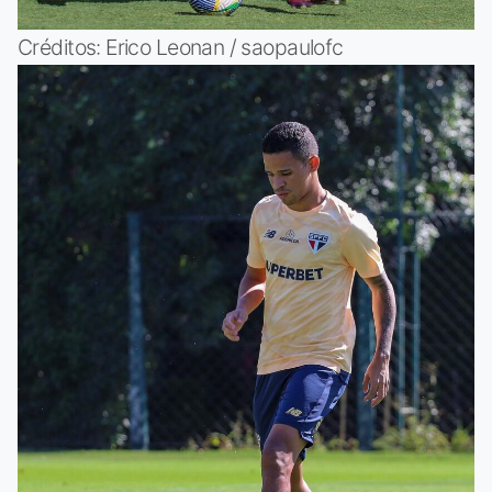
Créditos: Erico Leonan / saopaulofc