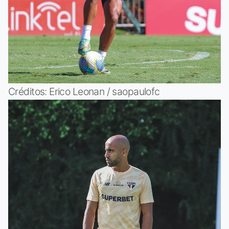
Créditos: Erico Leonan / saopaulofc