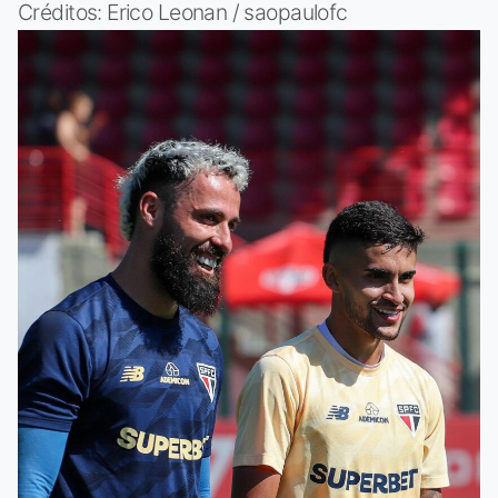
Créditos: Erico Leonan / saopaulofc