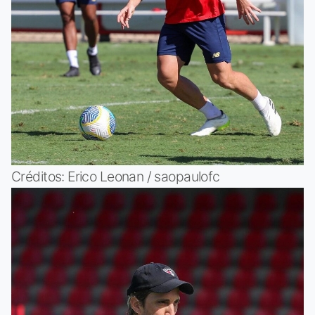
Créditos: Erico Leonan / saopaulofc