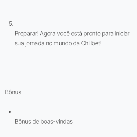
Preparar! Agora você está pronto para iniciar
sua jornada no mundo da Chillbet!
Bônus
Bônus de boas-vindas