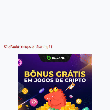
São Paulo lineups on Starting11