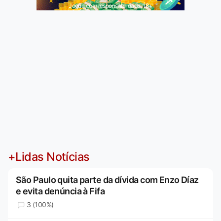
Jogue com responsabilidade. 18+
+Lidas Notícias
São Paulo quita parte da dívida com Enzo Díaz
e evita denúncia à Fifa
3 (100%)