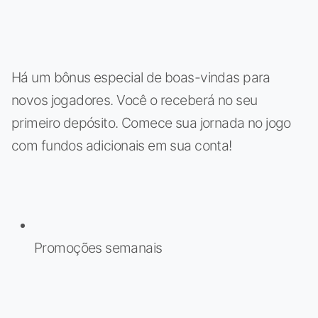
Há um bônus especial de boas-vindas para
novos jogadores. Você o receberá no seu
primeiro depósito. Comece sua jornada no jogo
com fundos adicionais em sua conta!
Promoções semanais