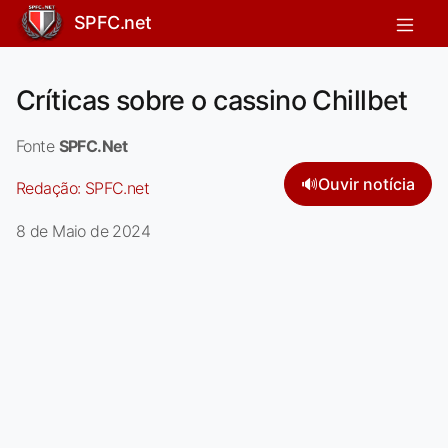
SPFC.net
Críticas sobre o cassino Chillbet
Fonte
SPFC.Net
🔊
Ouvir notícia
Redação:
SPFC.net
8 de Maio de 2024