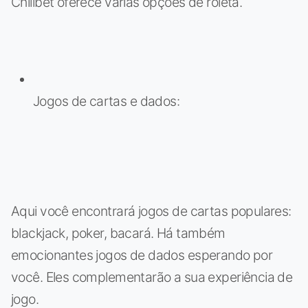
Chillbet oferece várias opções de roleta.
Jogos de cartas e dados:
Aqui você encontrará jogos de cartas populares:
blackjack, poker, bacará. Há também
emocionantes jogos de dados esperando por
você. Eles complementarão a sua experiência de
jogo.