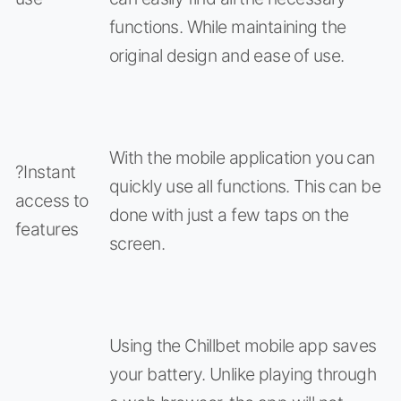
functions. While maintaining the
original design and ease of use.
With the mobile application you can
?Instant
quickly use all functions. This can be
access to
done with just a few taps on the
features
screen.
Using the Chillbet mobile app saves
your battery. Unlike playing through