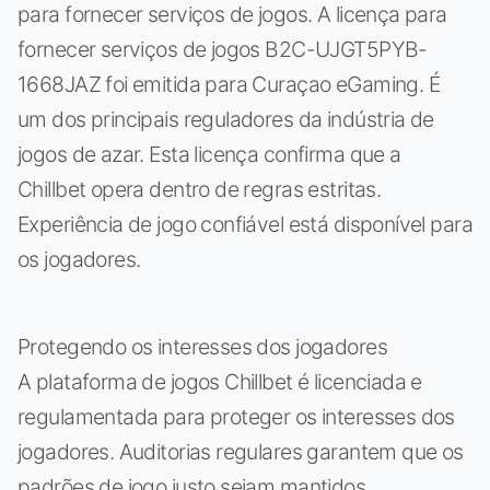
para fornecer serviços de jogos. A licença para
fornecer serviços de jogos B2C-UJGT5PYB-
1668JAZ foi emitida para Curaçao eGaming. É
um dos principais reguladores da indústria de
jogos de azar. Esta licença confirma que a
Chillbet opera dentro de regras estritas.
Experiência de jogo confiável está disponível para
os jogadores.
Protegendo os interesses dos jogadores
A plataforma de jogos Chillbet é licenciada e
regulamentada para proteger os interesses dos
jogadores. Auditorias regulares garantem que os
padrões de jogo justo sejam mantidos.