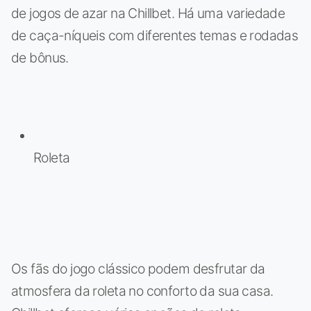
de jogos de azar na Chillbet. Há uma variedade
de caça-níqueis com diferentes temas e rodadas
de bônus.
Roleta
Os fãs do jogo clássico podem desfrutar da
atmosfera da roleta no conforto da sua casa.