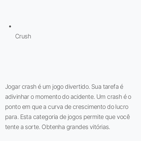
Crush
Jogar crash é um jogo divertido. Sua tarefa é
adivinhar o momento do acidente. Um crash é o
ponto em que a curva de crescimento do lucro
para. Esta categoria de jogos permite que você
tente a sorte. Obtenha grandes vitórias.