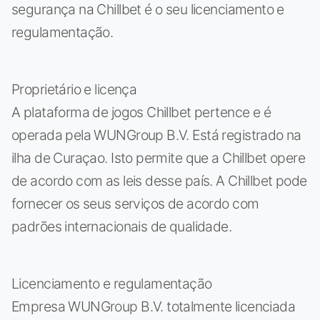
segurança na Chillbet é o seu licenciamento e
regulamentação.
Proprietário e licença
A plataforma de jogos Chillbet pertence e é
operada pela WUNGroup B.V. Está registrado na
ilha de Curaçao. Isto permite que a Chillbet opere
de acordo com as leis desse país. A Chillbet pode
fornecer os seus serviços de acordo com
padrões internacionais de qualidade.
Licenciamento e regulamentação
Empresa WUNGroup B.V. totalmente licenciada