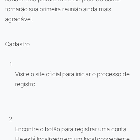
tornarão sua primeira reunião ainda mais
agradável.
Cadastro
Visite o site oficial para iniciar o processo de
registro.
Encontre o botão para registrar uma conta.
Ele está localizado em um local conveniente