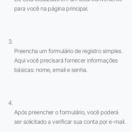
para você na página principal.
Preencha um formulário de registro simples.
Aqui você precisará fornecer informações
básicas: nome, email e senha.
Após preencher o formulário, você poderá
ser solicitado a verificar sua conta por e-mail.