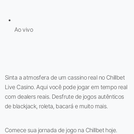
Ao vivo
Sinta a atmosfera de um cassino real no Chillbet
Live Casino. Aqui você pode jogar em tempo real
com dealers reais. Desfrute de jogos autênticos
de blackjack, roleta, bacará e muito mais.
Comece sua jornada de jogo na Chillbet hoje.