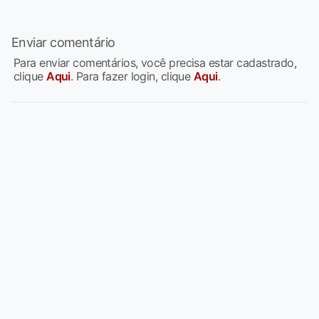
Enviar comentário
Para enviar comentários, você precisa estar cadastrado,
clique
Aqui
. Para fazer login, clique
Aqui
.