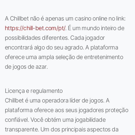
A Chillbet não é apenas um casino online no link:
https://chill-bet.com/pt/
. É um mundo inteiro de
possibilidades diferentes. Cada jogador
encontrará algo do seu agrado. A plataforma
oferece uma ampla seleção de entretenimento
de jogos de azar.
Licença e regulamento
Chillbet é uma operadora líder de jogos. A
plataforma oferece aos seus jogadores proteção
confiável. Você obtém uma jogabilidade
transparente. Um dos principais aspectos da