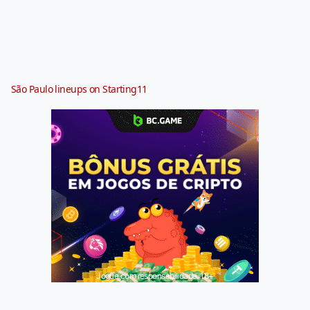
São Paulo lineups on Starting11
Jogue com responsabilidade. 18+