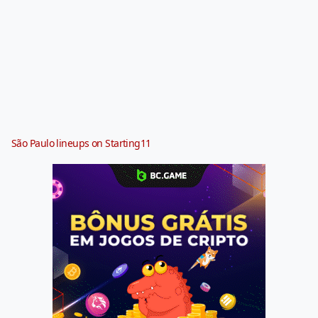
São Paulo lineups on Starting11