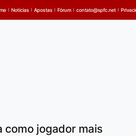
me
Noticias
Apostas
Fórum
contato@spfc.net
Privac
a como jogador mais