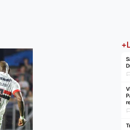
+L
S
D
V
P
r
T