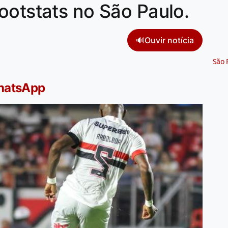
ootstats no São Paulo.
🔊
Ouvir notícia
São 
WhatsApp