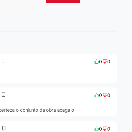
0
0
0
0
certeza o conjunto da obra apaga o
0
0