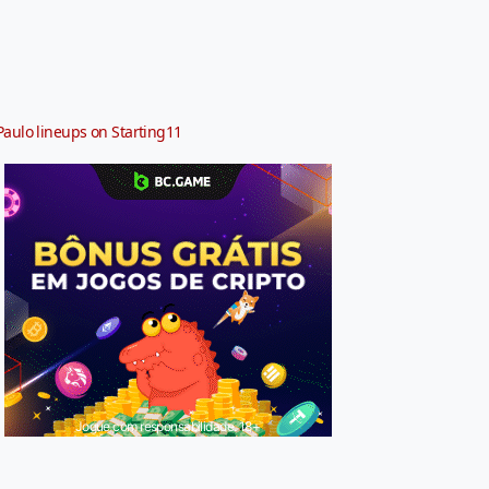
Paulo lineups on Starting11
Jogue com responsabilidade. 18+