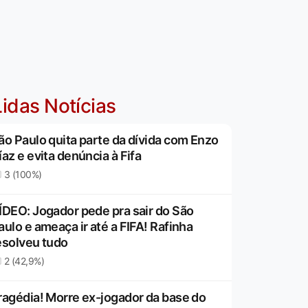
idas Notícias
ão Paulo quita parte da dívida com Enzo
íaz e evita denúncia à Fifa
3 (100%)
ÍDEO: Jogador pede pra sair do São
aulo e ameaça ir até a FIFA! Rafinha
esolveu tudo
2 (42,9%)
ragédia! Morre ex-jogador da base do