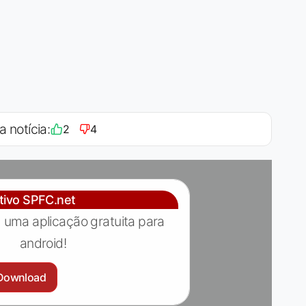
a notícia:
2
4
ativo SPFC.net
 uma aplicação gratuita para
android!
Download