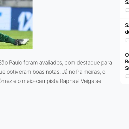
S
S
d
O
B
São Paulo foram avaliados, com destaque para
S
ue obtiveram boas notas. Já no Palmeiras, o
Gómez e o meio-campista Raphael Veiga se